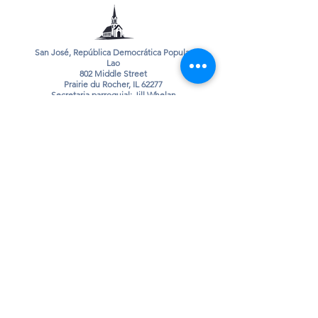
San José, República Democrática Popular
Lao
802 Middle Street
Prairie du Rocher, IL 62277
Secretaria parroquial: Jill Whelan
Teléfono parroquial:
618-284-3314
correo electrónico:
sjospdr@htc.net
Santa María de la Divina Maternidad 7362
Shawneetown Trail
Ellis Grove, IL 62241
Secretario parroquial: Gerry Valleroy
Teléfono parroquial:
618-859-3541
María Auxiliadora (Santa María)
911 Swanwick Street
Chester, IL 62233
Secretaria parroquial: Rose Dethrow
Teléfono parroquial:
618-826-2444
correo electrónico:
stmaryschester@yahoo.com
Sitio web de la escuela:
https://www.stmaryscatholicchesteril.org/
Website: www.stjoespdr.org