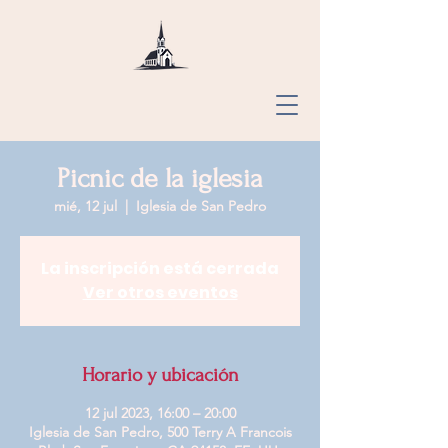
Picnic de la iglesia
mié, 12 jul
  |  
Iglesia de San Pedro
La inscripción está cerrada
Ver otros eventos
Santa María
Divina
Misericordia,
Ellis Grove,
Horario y ubicación
San José,
PDR,
12 jul 2023, 16:00 – 20:00
Santa María,
Iglesia de San Pedro, 500 Terry A Francois
Chester